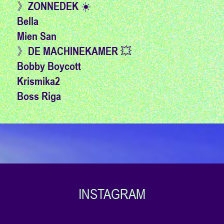
》ZONNEDEK ☀️
Bella
Mien San
》DE MACHINEKAMER 💥
Bobby Boycott
Krismika2
Boss Riga
INSTAGRAM