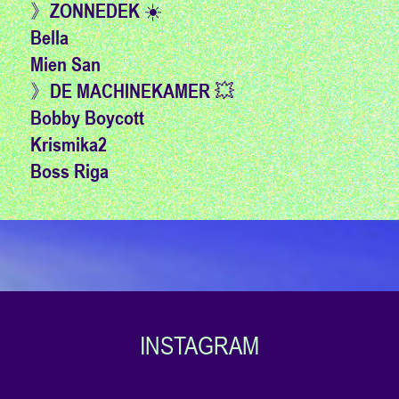
》ZONNEDEK ☀️
Bella
Mien San
》DE MACHINEKAMER 💥
Bobby Boycott
Krismika2
Boss Riga
INSTAGRAM